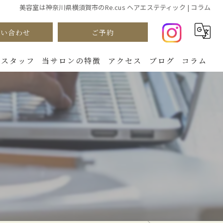
美容室は神奈川県横須賀市のRe.cus ヘアエステティック | コラム
問い合わせ
ご予約
スタッフ
当サロンの特徴
アクセス
ブログ
コラム
カラー
パーマ
カット
ダメージケア
トリートメント