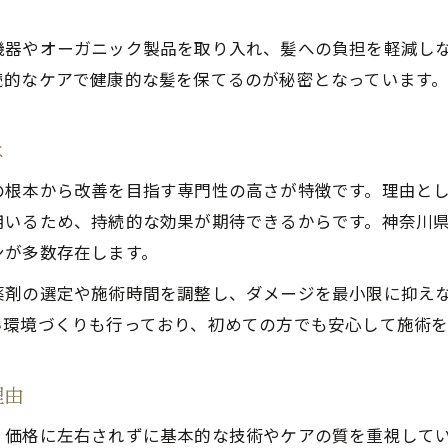
。
メンズも通いやすい美容室事情の今
機器やオーガニック製品を取り入れ、髪への負担を軽減し
安い美容室でも満足できる理由とは
続的なケアで健康的な髪を保てるのが秘密となっています
神奈川県美容室人気の秘密と評判について
駅近で便利な美容室選びのポイント
は
美髪を叶える最新サロン事情をまとめて解説
の根本から改善を目指す専門性の高さが特徴です。理由と
美容室で実現する美髪への近道とは何か
用いるため、持続的な効果が期待できるからです。神奈川
髪質改善に強いサロンの最新施術を紹介
ンが多数存在します。
人気美容室選びで得られる美髪の秘訣集
薬剤の選定や施術時間を調整し、ダメージを最小限に抑え
座間市の美容室が教える自宅ケアのコツ
い環境づくりも行っており、初めての方でも安心して施術を
美髪を持続させるための美容室活用法
理由
、価格に左右されずに基本的な技術やケアの質を重視して