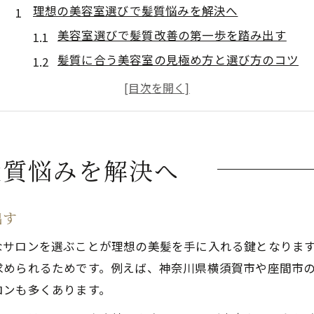
理想の美容室選びで髪質悩みを解決へ
美容室選びで髪質改善の第一歩を踏み出す
髪質に合う美容室の見極め方と選び方のコツ
座間市の美容室が叶える美髪ケアの秘密
パサつきやクセ毛対策に強い美容室とは
安い美容室でも髪質改善は実現できる理由
自分らしさ引き出す美容室活用術紹介
髪質悩みを解決へ
美容室で叶える自分らしい髪型のポイント
座間の美容室で個性を活かす施術事例
出す
メンズも歓迎の美容室で理想をカタチに
なサロンを選ぶことが理想の美髪を手に入れる鍵となりま
美容室活用で似合わせヘアを見つける方法
求められるためです。例えば、神奈川県横須賀市や座間市
相武台前エリアの美容室で得られる新発見
ロンも多くあります。
スタイル変化には髪質改善美容室が味方