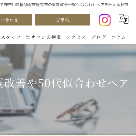
で神奈川県横須賀市座間市の髪質改善や50代似合わせヘアを叶える秘訣
問い合わせ
ご予約
スタッフ
当サロンの特徴
アクセス
ブログ
コラム
カラー
パーマ
改善や50代似合わせヘア
カット
ダメージケア
トリートメント