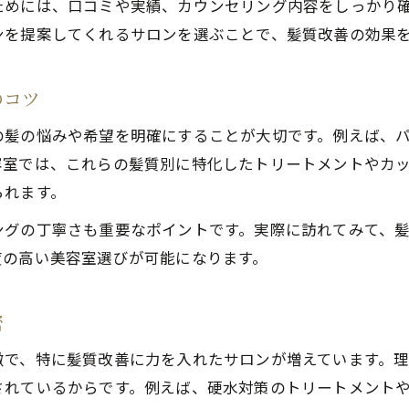
ためには、口コミや実績、カウンセリング内容をしっかり
髪質改善美容室で最新トレンドを取り入れる
ンを提案してくれるサロンを選ぶことで、髪質改善の効果
座間駅周辺の美容室で変化を楽しむコツ
人気美容室が実践する髪質改善の裏技紹介
のコツ
美髪を叶える座間市美容室の技術力とは
の髪の悩みや希望を明確にすることが大切です。例えば、
美容室で体験できる髪質改善メニュー特集
容室では、これらの髪質別に特化したトリートメントやカ
50代女性にも似合う髪型へのアプローチ
られます。
美容室で叶える50代向け似合わせヘア術
ングの丁寧さも重要なポイントです。実際に訪れてみて、
座間市美容室が提案する大人女性の魅力
度の高い美容室選びが可能になります。
年齢を重ねた髪に合う美容室の選び方
人気美容室で見つかる50代の美髪スタイル
密
髪質改善を活かした上品なヘアデザイン
徴で、特に髪質改善に力を入れたサロンが増えています。
注目の美容室事情を座間市から深掘り
されているからです。例えば、硬水対策のトリートメント
座間市の美容室最新トレンドを徹底解説