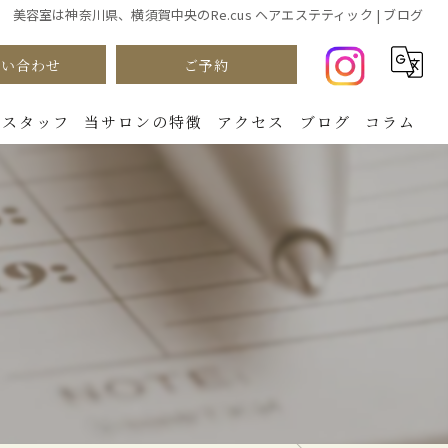
美容室は神奈川県、横須賀中央のRe.cus ヘアエステティック | ブログ
問い合わせ
ご予約
スタッフ
当サロンの特徴
アクセス
ブログ
コラム
カラー
パーマ
カット
ダメージケア
トリートメント