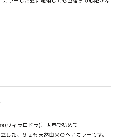
は、カラーした髪に施術しても色落ちの心配がな

odora(ヴィラロドラ)】世界で初めて
格」を両立した、９２％天然由来のヘアカラーです。