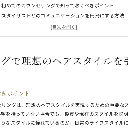
初めてのカウンセリングで知っておくべきポイント
スタイリストとのコミュニケーションを円滑にする方法
ヘアスタイルの要望を明確に伝える秘訣
髪質や顔型に合わせたスタイル提案の受け方
過去のスタイル履歴を活用したカウンセリング
イメージを共有するための参考画像の準備
ングで理想のヘアスタイルを
奈川県で見つけるあなたにぴったりの美容室選びのポイン
口コミを活用した信頼できる美容室の見つけ方
訪問前に確認したい美容室の特徴とサービス
べきポイント
カウンセリング重視の美容室選びの基準
セリングは、理想のヘアスタイルを実現するための重要な
予約前にチェックするべき美容室の設備と雰囲気
要望を持っていない場合でも、髪質や現在のスタイルを説
スタイリストの専門性と経験を見極めるコツ
ようなスタイルに憧れているのか、日常のライフスタイル
理想のスタイルを実現するための美容室の選び方