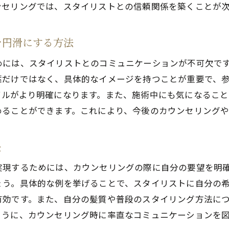
ンセリングでは、スタイリストとの信頼関係を築くことが
ウンセリングで失敗しないための美容室での注意点
事前準備で避けるべきカウンセリングの落とし穴
を円滑にする方法
スタイリストに伝えるべき具体的な要望
めには、スタイリストとのコミュニケーションが不可欠で
不安や疑問を解消するための質問術
葉だけではなく、具体的なイメージを持つことが重要で、
過去の失敗を活かしたスタイル相談の仕方
イルがより明確になります。また、施術中にも気になるこ
カウンセリング後のフォローアップを重視する理由
めることができます。これにより、今後のカウンセリングや
料金や施術時間に関する確認事項
奈川県の美容室でのカウンセリングが叶えるスタイルチェ
訣
トレンドを取り入れた新しいスタイル提案の魅力
実現するためには、カウンセリングの際に自分の要望を明
季節に合わせたヘアチェンジのタイミング
ょう。具体的な例を挙げることで、スタイリストに自分の
ライフスタイルに応じたスタイル提案の重要性
有効です。また、自分の髪質や普段のスタイリング方法に
自分自身の魅力を引き出すカラーの選び方
ように、カウンセリング時に率直なコミュニケーションを
最新の技術を活用したスタイルチェンジの事例