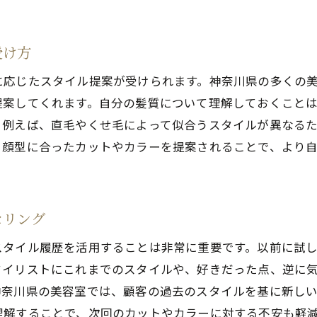
カウンセリングを通じた長期的なヘアプランニング
容室カウンセリングで自分に合ったスタイルを見つける秘
受け方
自分の個性を最大限に活かすスタイル選び
に応じたスタイル提案が受けられます。神奈川県の多くの
顔型分析を取り入れたスタイル提案
提案してくれます。自分の髪質について理解しておくこと
髪質に応じたケアとスタイリングのアドバイス
。例えば、直毛やくせ毛によって似合うスタイルが異なる
、顔型に合ったカットやカラーを提案されることで、より
使用するスタイリングツールの選び方
カウンセリングを通じた自信を持てる外見作り
長く楽しめるスタイルを見つけるためのヒント
セリング
奈川県の美容室が提供する安心のカウンセリング体験
初めての訪問でも安心できるカウンセリングの流れ
スタイル履歴を活用することは非常に重要です。以前に試
タイリストにこれまでのスタイルや、好きだった点、逆に
美容室の信頼性を確かめるためのチェックポイント
神奈川県の美容室では、顧客の過去のスタイルを基に新し
カウンセリングを通じた安心感のあるスタイル提案
理解することで、次回のカットやカラーに対する不安も軽