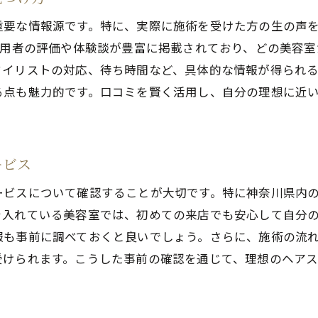
忙しい朝でも簡単にできるスタイリング法
重要な情報源です。特に、実際に施術を受けた方の生の声
プロが教えるホームケアの工夫とコツ
利用者の評価や体験談が豊富に掲載されており、どの美容
カウンセリングで提案されたスタイリンググッズの活用
タイリストの対応、待ち時間など、具体的な情報が得られ
季節に合わせたスタイリングの変化を楽しむ
る点も魅力的です。口コミを賢く活用し、自分の理想に近
ービス
ービスについて確認することが大切です。特に神奈川県内
を入れている美容室では、初めての来店でも安心して自分
報も事前に調べておくと良いでしょう。さらに、施術の流
受けられます。こうした事前の確認を通じて、理想のヘア