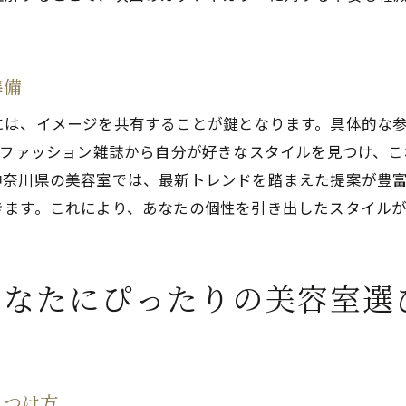
プロのスタイリストが提供する安心の技術力
顧客満足度を高めるためのアフターフォロー
リラックスできる美容室環境の重要性
準備
想のヘアスタイルを実現するための美容室カウンセリング
には、イメージを共有することが鍵となります。具体的な
自分の理想を実現するためのカウンセリング活用術
やファッション雑誌から自分が好きなスタイルを見つけ、
効果的なカウンセリングで叶えるスタイルの変化
神奈川県の美容室では、最新トレンドを踏まえた提案が豊
長期的なヘアプランを考えるためのアドバイス
きます。これにより、あなたの個性を引き出したスタイル
カウンセリングで得られる最新のスタイリング情報
スタイルチェンジの際の注意点と心構え
あなたにぴったりの美容室選
カウンセリングから始まるパーソナルスタイルの確立
容室でのカウンセリングで毎日のスタイリングを楽しくす
日常のスタイリングに役立つアドバイス集
カウンセリングを通じて得たスタイリングテクニック
見つけ方