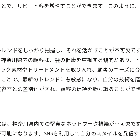
ことで、リピート客を増やすことができます。このように
地域コミュニティとの関係構築
フリーランス美容師としての独自スタイル確立法
自己ブランディングの重要性
独自スタイルの見つけ方
トレンドをしっかり把握し、それを活かすことが不可欠で
トレンドを意識したスタイル提案
、神奈川県内の顧客は、髪の健康を重視する傾向があり、
スタイルポートフォリオの作成
ニック素材やトリートメントを取り入れ、顧客のニーズに
オリジナリティを出す方法
ることで、最新のトレンドにも敏感になり、自分の技術を
顧客に響くスタイルの提供
美容室との差別化が図れ、顧客の信頼を勝ち取ることがで
神奈川県の美容トレンドを先取りする方法
最新トレンド情報の入手方法
ローカルインフルエンサーとの連携
には、神奈川県内での堅実なネットワーク構築が不可欠で
トレンドに基づくサービス開発
可能になります。SNSを利用して自分のスタイルを発信