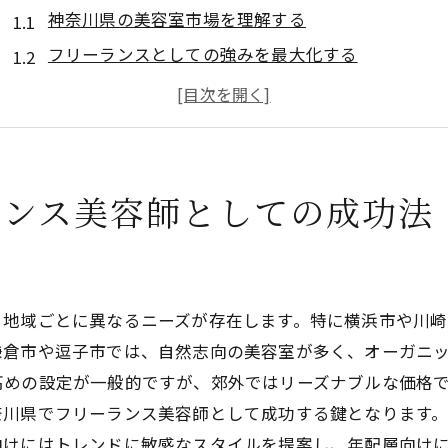
神奈川県の美容室市場を理解する
フリーランスとしての強みを最大化する
競争に負けないための独自アプローチ
神奈川県特有のトレンドを活かす方法
成功するためのネットワーク構築
プロフェッショナルとしての信頼を築く
ランス美容師としての成功法
美容室選びから始めるフリーランス活動の第一歩
自分に合った美容室の見つけ方
フリーランス美容師としての条件確認
、地域ごとに異なるニーズが存在します。特に横浜市や川
美容室との契約の注意点
鎌倉市や逗子市では、自然志向の美容室が多く、オーガニ
効果的な自己PRの方法
高めの設定が一般的ですが、郊外ではリーズナブルな価格
初めての美容室訪問での準備
奈川県でフリーランス美容師として成功する鍵となります
長期的な関係を築くためのコミュニケーション
向けにはトレンドに敏感なスタイルを提案し、年配層向け