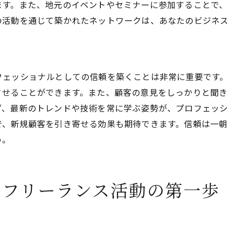
人気スタイルの分析と応用
ます。また、地元のイベントやセミナーに参加することで
の活動を通じて築かれたネットワークは、あなたのビジネ
トレンドを反映した新メニュー
自らトレンドを生む方法
く
自由とやりがいを手に入れるための美容室経営
フリーランスの利点を活かす
フェッショナルとしての信頼を築くことは非常に重要です
経営戦略の立案と実行
させることができます。また、顧客の意見をしっかりと聞
ず、最新のトレンドや技術を常に学ぶ姿勢が、プロフェッ
効果的なタイムマネジメント
で、新規顧客を引き寄せる効果も期待できます。信頼は一
持続可能なビジネスモデルの構築
う。
顧客との良好な関係維持
長期的な成功を目指すビジョン
成功するフリーランス美容師になるための具体的ステッ
るフリーランス活動の第一歩
目標設定と達成プランの策定
スキルアップの継続的な取り組み