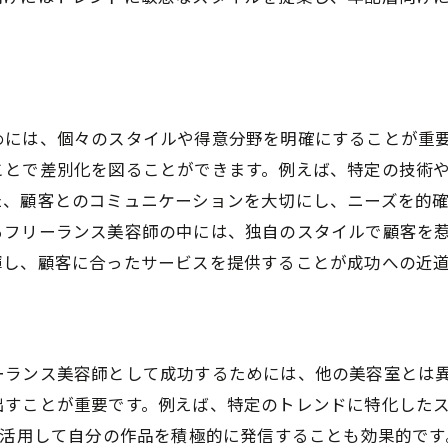
地域特性を活かした美容室ビジネスの戦略
神奈川県の地域特性を理解する
る
地元顧客に合わせたサービス提供
地域イベントを活用した集客法
めには、個々のスタイルや得意分野を明確にすることが重
競合他社との差別化ポイント
ことで差別化を図ることができます。例えば、特定の技術
た、顧客とのコミュニケーションを大切にし、ニーズを的
地域特性を活かしたプロモーション
るフリーランス美容師の中には、独自のスタイルで顧客を
地元の声を反映するビジネスモデル
揮し、顧客に合ったサービスを提供することが成功への近
地元顧客のニーズを捉える美容室営業術
顧客ニーズの調査方法
常連客を増やすためのサービス改善
ーランス美容師として成功するためには、他の美容室とは
顧客満足度を高めるテクニック
出すことが重要です。例えば、特定のトレンドに特化した
口コミを活用した集客戦略
を活用して自分の作品を積極的に発信することも効果的で
フィードバックの活用法