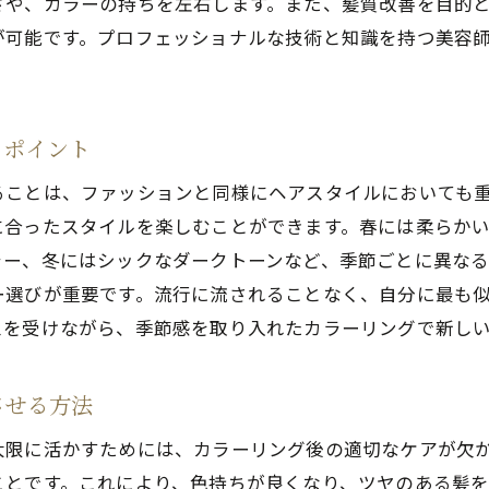
さや、カラーの持ちを左右します。また、髪質改善を目的
個性を活かすプロのアドバイスで新鮮な自分
が可能です。プロフェッショナルな技術と知識を持つ美容
横須賀市で実現する自然な美しさを生むカラーリング
ナチュラルカラーで叶える自然な美しさ
るポイント
美容室での自然派カラーの選び方
素材を生かした優しいカラーリング
ることは、ファッションと同様にヘアスタイルにおいても
に合ったスタイルを楽しむことができます。春には柔らか
自然な輝きを引き出すプロの技
ラー、冬にはシックなダークトーンなど、季節ごとに異な
横須賀市で体験するナチュラルビューティー
ー選びが重要です。流行に流されることなく、自分に最も
美容室でのオーガニックカラーリングの魅力
スを受けながら、季節感を取り入れたカラーリングで新し
美容室のプロが教える髪に優しいカラーリングの秘密
髪に優しいカラーリングの基礎知識
させる方法
最新のヘアケア技術で髪を守る
大限に活かすためには、カラーリング後の適切なケアが欠
ダメージを抑えるカラーリングの方法
ことです。これにより、色持ちが良くなり、ツヤのある髪