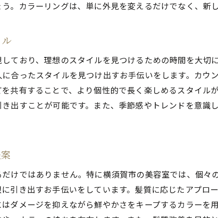
ょう。カラーリングは、単に外見を変えるだけでなく、新
美容室選びで迷わない！横須賀市のおすすめカラーリング
地域で評判のサロンを選ぶポイント
イル
口コミで見る人気の美容室とは？
視しており、理想のスタイルを見つけるための時間を大切
カラーリングの技術力で選ぶ美容室
人に合ったスタイルを見つけ出すお手伝いをします。カウ
横須賀市で信頼できる美容室の特徴
どを共有することで、より個性的で長く楽しめるスタイル
プロの目線で選ぶカラーリングの専門店
引き出すことが可能です。また、季節感やトレンドを意識
美容室の雰囲気で選ぶ！居心地の良さも重要
個性を引き出す美容室のテクニックで新しい自分を発見
プロが導く自分らしいヘアカラーの秘訣
提案
カラーリングで見つける新しい自分
るだけではありません。特に横須賀市の美容室では、個々
美容室での色遊びで個性を表現
限に引き出すお手伝いをしています。髪質に応じたアプロ
横須賀市のサロンで体験する変身の魔法
にはダメージを抑えながら鮮やかさをキープするカラーを
日常を輝かせるあなただけのヘアカラー