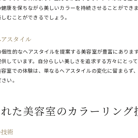
横須賀市の美容室で体験する髪に優しい施術
の健康を保ちながら美しいカラーを持続させることができ
健康な髪を保つためのカラーリングの工夫
楽しむことができるでしょう。
髪をいたわるプロのテクニック解説
横須賀市で新しい髪色に挑戦！美容室での素敵な出会い
ヘアスタイル
新しい自分に出会う！冒険心を刺激するカラー
の個性的なヘアスタイルを提案する美容室が豊富にありま
初めてのカラーリングも安心して挑戦
提供しています。自分らしい美しさを追求する方々にとっ
美容室で見つける新しいスタイル提案
美容室での体験は、単なるヘアスタイルの変化に留まらず
横須賀市で体験するカラーの魅力
ださい。
プロと一緒に作り上げる理想のヘアカラー
新しい髪色で生活に彩りをプラス
入れた美容室のカラーリング
美容室でのカラーリングがあなたの魅力を最大限に引き出
プロの技術で引き出す個性の輝き
の技術
美容室のアドバイスで見つかる新しい魅力