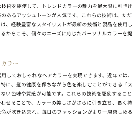
トレンドと個性を融合させたカラーリング
な技術を駆使して、トレンドカラーの魅力を最大限に引き
カラーリングで心も華やぐ毎日
感のあるアッシュトーンが人気です。これらの技術は、た
では、経験豊富なスタイリストが最新の技術と製品を使用
横須賀市の美容室で叶える魅力的な変化
あるからこそ、個々のニーズに応じたパーソナルカラーを
自分らしさを引き出すヘアカラーの力
アカラー
活用しておしゃれなヘアカラーを実現できます。近年では
。特に、髪の健康を保ちながら色を楽しむことができる「
にない色味や質感が可能です。これらの技術を駆使するこ
合わせることで、カラーの美しさがさらに引き立ち、長く
な命が吹き込まれ、毎日のファッションがより一層楽しめ