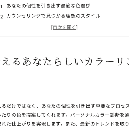
あなたの個性を引き出す最適な色選び
カウンセリングで見つかる理想のスタイル
髪質に合わせたプロフェッショナルな提案
季節ごとのトレンドカラーを取り入れるポイント
カラーリング後のケアで美しさを持続させる方法
横須賀市の美容室で叶える唯一無二のヘアスタイル
叶えるあなたらしいカラーリ
最新トレンドを取り入れた美容室のカラーリング技術
トレンドカラーの魅力を引き出すプロの技術
実践！最新技術で叶えるオシャレなヘアカラー
美容室で体験する新しい色の可能性
えるだけではなく、あなたの個性を引き出す重要なプロセ
トレンドを超えた自分だけのカラーリング
ったりの色を提案してくれます。パーソナルカラー診断を
サロンでの最新技術を活かしたケア提案
取れた仕上がりを実現します。また、最新のトレンドを取
横須賀市の美容室で見つける最先端のカラー選択